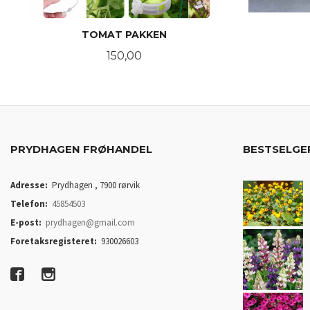
TOMAT PAKKEN
Pris
150,00
KJØP
PRYDHAGEN FRØHANDEL
BESTSELGE
Adresse:
Prydhagen , 7900 rørvik
Telefon:
45854503
E-post:
prydhagen@gmail.com
Foretaksregisteret:
930026603