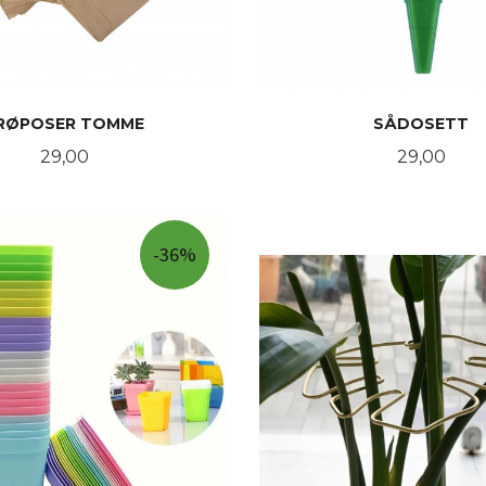
RØPOSER TOMME
SÅDOSETT
Pris
Pris
29,00
29,00
KJØP
KJØP
-36%