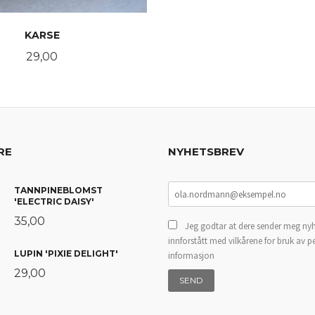
KARSE
Pris
29,00
KJØP
RE
NYHETSBREV
TANNPINEBLOMST
'ELECTRIC DAISY'
35,00
Jeg godtar at dere sender meg nyh
innforstått med vilkårene for bruk av p
LUPIN 'PIXIE DELIGHT'
informasjon
29,00