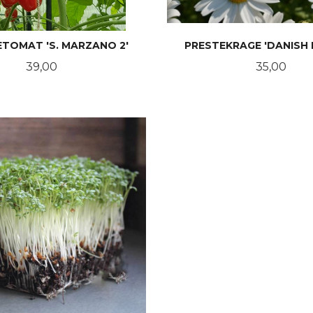
TOMAT 'S. MARZANO 2'
PRESTEKRAGE 'DANISH 
Pris
Pris
39,00
35,00
KJØP
KJØP