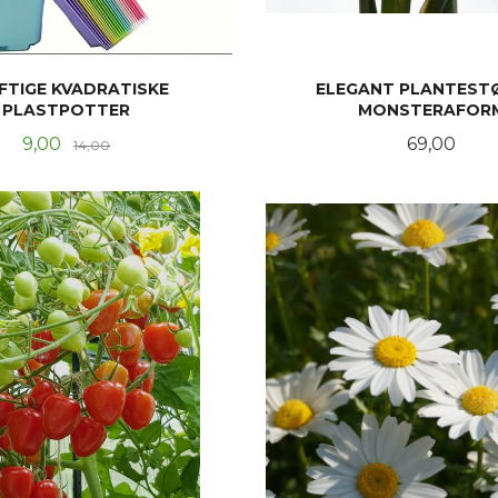
FTIGE KVADRATISKE
ELEGANT PLANTESTØ
PLASTPOTTER
MONSTERAFOR
Tilbud
Rabatt
Pris
9,00
69,00
14,00
KJØP
KJØP