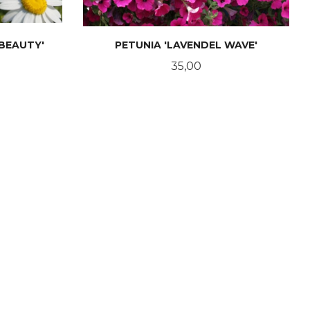
BEAUTY'
PETUNIA 'LAVENDEL WAVE'
Pris
35,00
KJØP