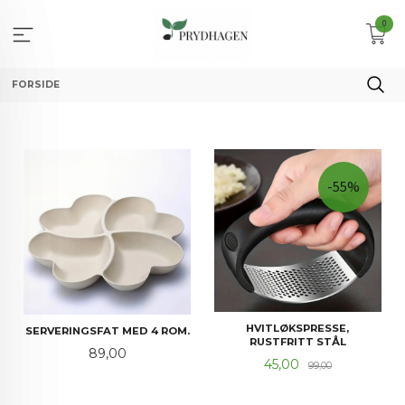
Gå
0
til
innholdet
FORSIDE
-55%
HVITLØKSPRESSE,
SERVERINGSFAT MED 4 ROM.
RUSTFRITT STÅL
Pris
89,00
Tilbud
Rabatt
45,00
99,00