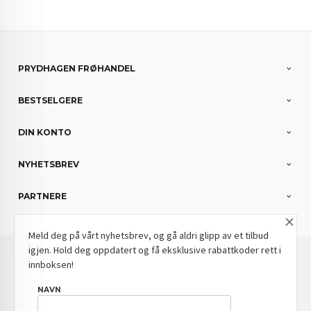
PRYDHAGEN FRØHANDEL
BESTSELGERE
DIN KONTO
NYHETSBREV
PARTNERE
×
Meld deg på vårt nyhetsbrev, og gå aldri glipp av et tilbud
igjen. Hold deg oppdatert og få eksklusive rabattkoder rett i
: NOK
Norwegian
Valuta
innboksen!
FRAKT
KJØPSBETINGELSER
SIKKERHET OG PERSONVERN
NAVN