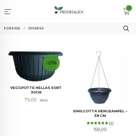
Gå
0
til
innholdet
FORSIDE
DIVERSE
-20%
VEGGPOTTE HELLAS SORT
30CM
Tilbud
Rabatt
79,00
99,00
SIMILCOTTA HENGEAMPEL –
38 CM
(1)
Pris
159,00