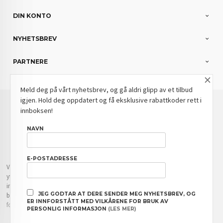
DIN KONTO
NYHETSBREV
PARTNERE
×
Meld deg på vårt nyhetsbrev, og gå aldri glipp av et tilbud
igjen. Hold deg oppdatert og få eksklusive rabattkoder rett i
: NOK
Norwegian
Valuta
innboksen!
FRAKT
KJØPSBETINGELSER
SIKKERHET OG PERSONVERN
NAVN
NYHETSBREV
BLOGG
E-POSTADRESSE
Vår nettbutikk bruker cookies slik at du får en bedre kjøpsopplevelse og vi kan
yte deg bedre service. Vi bruker cookies hovedsaklig til å lagre
innloggingsdetaljer og huske hva du har puttet i handlekurven din. Fortsett å
JEG GODTAR AT DERE SENDER MEG NYHETSBREV, OG
bruke siden som normalt om du godtar dette.
Les mer
eller
endre innstillinger
ER INNFORSTÅTT MED VILKÅRENE FOR BRUK AV
for cookies.
PERSONLIG INFORMASJON
(LES MER)
Powered by
24Nettbutikk