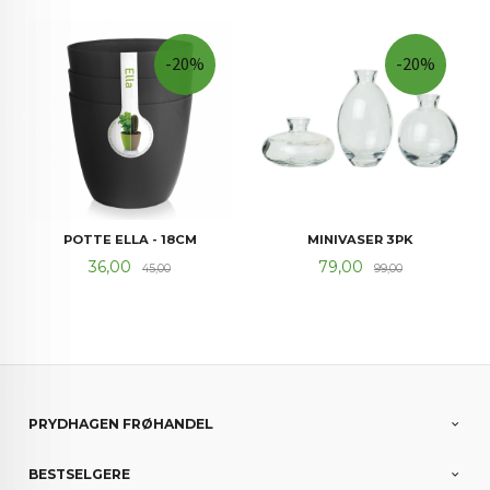
-20%
-20%
POTTE ELLA - 18CM
MINIVASER 3PK
Tilbud
Rabatt
Tilbud
Rabatt
36,00
79,00
45,00
99,00
PRYDHAGEN FRØHANDEL
BESTSELGERE