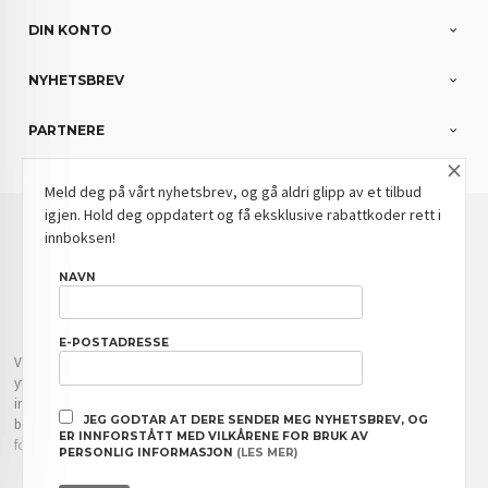
DIN KONTO
NYHETSBREV
PARTNERE
×
Meld deg på vårt nyhetsbrev, og gå aldri glipp av et tilbud
igjen. Hold deg oppdatert og få eksklusive rabattkoder rett i
: NOK
Norwegian
Valuta
innboksen!
FRAKT
KJØPSBETINGELSER
SIKKERHET OG PERSONVERN
NAVN
NYHETSBREV
BLOGG
E-POSTADRESSE
Vår nettbutikk bruker cookies slik at du får en bedre kjøpsopplevelse og vi kan
yte deg bedre service. Vi bruker cookies hovedsaklig til å lagre
innloggingsdetaljer og huske hva du har puttet i handlekurven din. Fortsett å
JEG GODTAR AT DERE SENDER MEG NYHETSBREV, OG
bruke siden som normalt om du godtar dette.
Les mer
eller
endre innstillinger
ER INNFORSTÅTT MED VILKÅRENE FOR BRUK AV
for cookies.
PERSONLIG INFORMASJON
(LES MER)
Powered by
24Nettbutikk