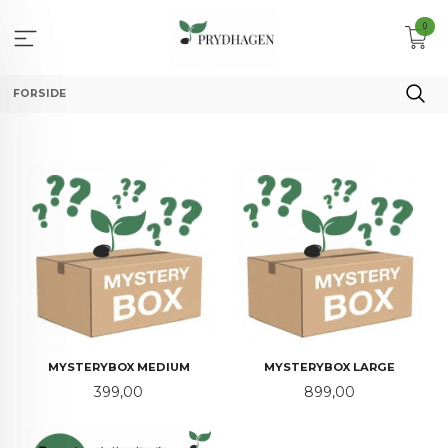
Gå
0
til
innholdet
FORSIDE
MYSTERYBOX MEDIUM
MYSTERYBOX LARGE
Pris
Pris
399,00
899,00