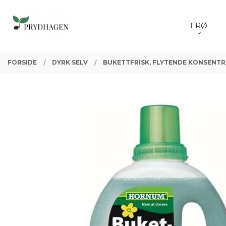
Gå
Lukk
PRODUKTER
til
FRØ
innholdet
FORSIDE
DYRK SELV
BUKETTFRISK, FLYTENDE KONSENTR