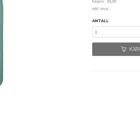
Førpris:
69,00
Rabatt
inkl. mva.
ANTALL
KJØ