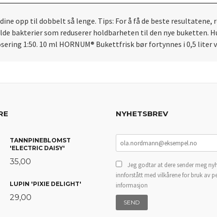
e opp til dobbelt så lenge. Tips: For å få de beste resultatene, r
eholde bakterier som reduserer holdbarheten til den nye buketten. 
osering 1:50. 10 ml HORNUM® Bukettfrisk bør fortynnes i 0,5 liter 
RE
NYHETSBREV
TANNPINEBLOMST
'ELECTRIC DAISY'
35,00
Jeg godtar at dere sender meg nyh
innforstått med vilkårene for bruk av p
LUPIN 'PIXIE DELIGHT'
informasjon
29,00