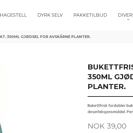
HAGESTELL
DYRK SELV
PAKKETILBUD
DIVER
AT. 350ML GJØDSEL FOR AVSKÅRNE PLANTER.
BUKETTFRI
350ML GJØ
PLANTER.
Bukettfrisk fordobler buk
desinfeksjonsmiddel. Per
Tilbud
NOK
39,00