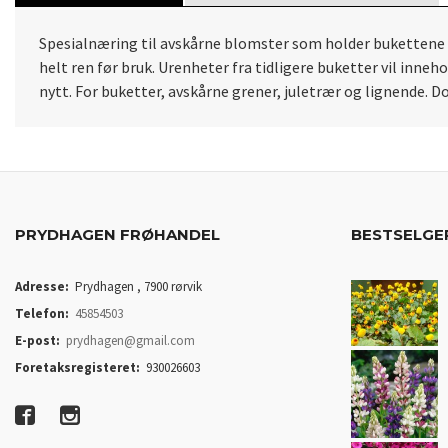
Spesialnæring til avskårne blomster som holder bukettene din
helt ren før bruk. Urenheter fra tidligere buketter vil inn
nytt. For buketter, avskårne grener, juletrær og lignende. D
PRYDHAGEN FRØHANDEL
BESTSELGE
Adresse:
Prydhagen , 7900 rørvik
Telefon:
45854503
E-post:
prydhagen@gmail.com
Foretaksregisteret:
930026603