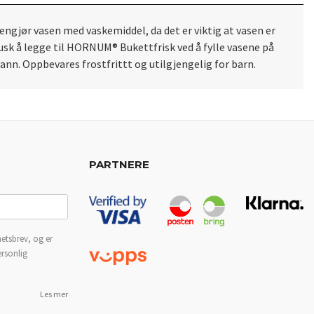
engjør vasen med vaskemiddel, da det er viktig at vasen er
Husk å legge til HORNUM® Bukettfrisk ved å fylle vasene på
vann. Oppbevares frostfrittt og utilgjengelig for barn.
PARTNERE
etsbrev, og er
ersonlig
Les mer