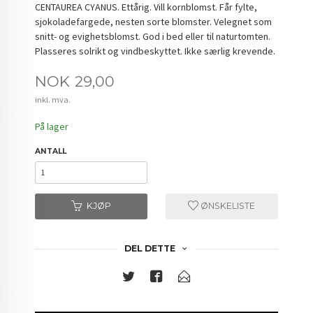
CENTAUREA CYANUS. Ettårig. Vill kornblomst. Får fylte,
sjokoladefargede, nesten sorte blomster. Velegnet som
snitt- og evighetsblomst. God i bed eller til naturtomten.
Plasseres solrikt og vindbeskyttet. Ikke særlig krevende.
Pris
NOK
29,00
inkl. mva.
På lager
ANTALL
KJØP
ØNSKELISTE
DEL DETTE