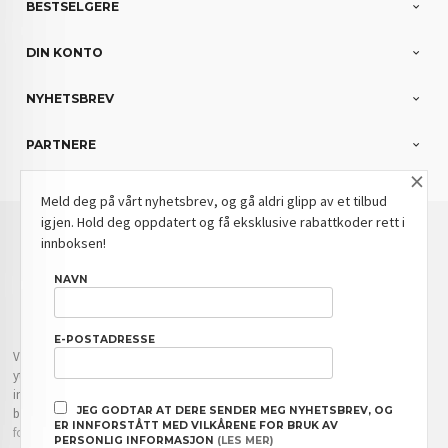
BESTSELGERE
DIN KONTO
NYHETSBREV
PARTNERE
×
Meld deg på vårt nyhetsbrev, og gå aldri glipp av et tilbud
igjen. Hold deg oppdatert og få eksklusive rabattkoder rett i
: NOK
Norwegian
Valuta
innboksen!
FRAKT
KJØPSBETINGELSER
SIKKERHET OG PERSONVERN
NAVN
NYHETSBREV
BLOGG
E-POSTADRESSE
Vår nettbutikk bruker cookies slik at du får en bedre kjøpsopplevelse og vi kan
yte deg bedre service. Vi bruker cookies hovedsaklig til å lagre
innloggingsdetaljer og huske hva du har puttet i handlekurven din. Fortsett å
JEG GODTAR AT DERE SENDER MEG NYHETSBREV, OG
bruke siden som normalt om du godtar dette.
Les mer
eller
endre innstillinger
ER INNFORSTÅTT MED VILKÅRENE FOR BRUK AV
for cookies.
PERSONLIG INFORMASJON
(LES MER)