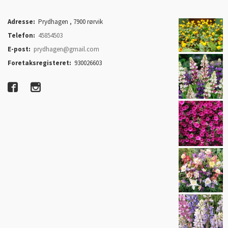
Adresse:
Prydhagen , 7900 rørvik
Telefon:
45854503
E-post:
prydhagen@gmail.com
Foretaksregisteret:
930026603