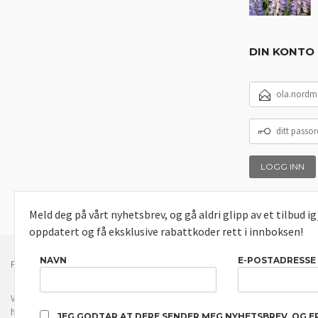
DIN KONTO
E-
POSTADRESSE
DITT
PASSORD
Meld deg på vårt nyhetsbrev, og gå aldri glipp av et tilbud i
oppdatert og få eksklusive rabattkoder rett i innboksen!
NAVN
E-POSTADRESSE
FRAKT
KJØPSBETINGELSER
SIKKERHET OG PERSONVERN
Vår nettbutikk bruker cookies slik at du får en bedre kjøpsopplevelse og vi kan yt
hovedsaklig til å lagre innloggingsdetaljer og huske hva du har puttet i handleku
JEG GODTAR AT DERE SENDER MEG NYHETSBREV, OG E