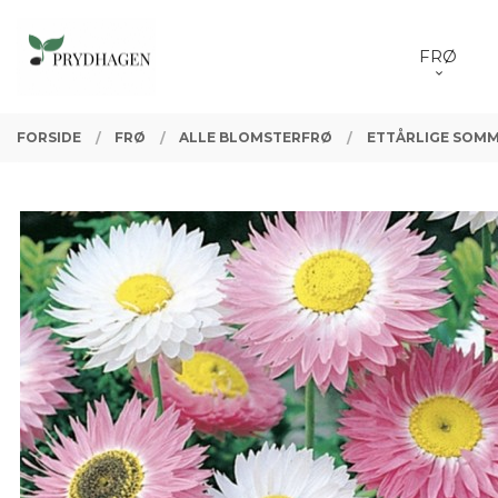
Gå
Lukk
PRODUKTER
til
FRØ
innholdet
FORSIDE
FRØ
ALLE BLOMSTERFRØ
ETTÅRLIGE SOM