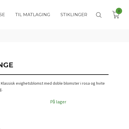
0
SE
TIL MATLAGING
STIKLINGER
NGE
Klassisk evighetsblomst med doble blomster i rosa og hvite
g.
På lager