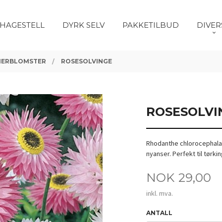
HAGESTELL
DYRK SELV
PAKKETILBUD
DIVER
MERBLOMSTER
ROSESOLVINGE
ROSESOLVI
Rhodanthe chlorocephala 
nyanser. Perfekt til tørkin
Pris
NOK
29,00
inkl. mva.
ANTALL