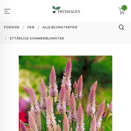
Gå
0
til
innholdet
FORSIDE
FRØ
ALLE BLOMSTERFRØ
ETTÅRLIGE SOMMERBLOMSTER