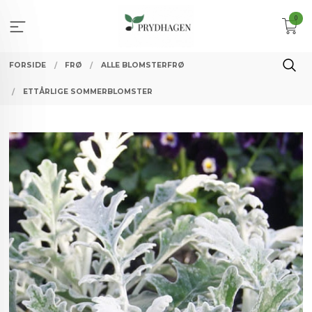
Gå
0
til
innholdet
FORSIDE
FRØ
ALLE BLOMSTERFRØ
ETTÅRLIGE SOMMERBLOMSTER