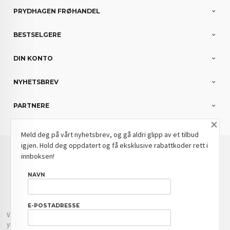
PRYDHAGEN FRØHANDEL
BESTSELGERE
DIN KONTO
NYHETSBREV
PARTNERE
×
Meld deg på vårt nyhetsbrev, og gå aldri glipp av et tilbud
igjen. Hold deg oppdatert og få eksklusive rabattkoder rett i
: NOK
Norwegian
Valuta
innboksen!
FRAKT
KJØPSBETINGELSER
SIKKERHET OG PERSONVERN
NAVN
NYHETSBREV
BLOGG
E-POSTADRESSE
Vår nettbutikk bruker cookies slik at du får en bedre kjøpsopplevelse og vi kan
yte deg bedre service. Vi bruker cookies hovedsaklig til å lagre