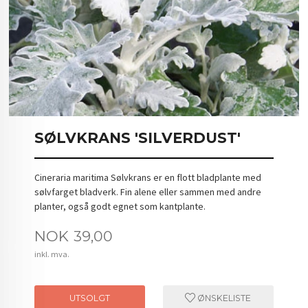
SØLVKRANS 'SILVERDUST'
Cineraria maritima Sølvkrans er en flott bladplante med
sølvfarget bladverk. Fin alene eller sammen med andre
planter, også godt egnet som kantplante.
Pris
NOK
39,00
inkl. mva.
UTSOLGT
ØNSKELISTE