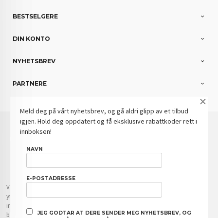
BESTSELGERE
DIN KONTO
NYHETSBREV
PARTNERE
×
Meld deg på vårt nyhetsbrev, og gå aldri glipp av et tilbud
igjen. Hold deg oppdatert og få eksklusive rabattkoder rett i
: NOK
Norwegian
Valuta
innboksen!
FRAKT
KJØPSBETINGELSER
SIKKERHET OG PERSONVERN
NAVN
NYHETSBREV
BLOGG
E-POSTADRESSE
Vår nettbutikk bruker cookies slik at du får en bedre kjøpsopplevelse og vi kan
yte deg bedre service. Vi bruker cookies hovedsaklig til å lagre
innloggingsdetaljer og huske hva du har puttet i handlekurven din. Fortsett å
JEG GODTAR AT DERE SENDER MEG NYHETSBREV, OG
bruke siden som normalt om du godtar dette.
Les mer
eller
endre innstillinger