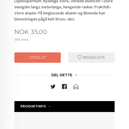
Lophospermum. Nydelige store, vinrøde blomster i store
mengder langs meterlange, hengende ranker. Praktfull i
store ampler. På innglassede altaner og liknende kan
blomstringen pågå helt til nov.-des.
Pris
NOK
35,00
inkl. mva.
UTSOLGT
ØNSKELISTE
DEL DETTE
PRODUKTINFO