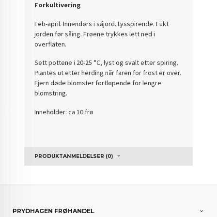
Forkultivering
Feb-april. Innendørs i såjord. Lysspirende. Fukt
jorden før såing. Frøene trykkes lett ned i
overflaten.
Sett pottene i 20-25 °C, lyst og svalt etter spiring.
Plantes ut etter herding når faren for frost er over.
Fjern døde blomster fortløpende for lengre
blomstring.
Inneholder: ca 10 frø
PRODUKTANMELDELSER (0)
PRYDHAGEN FRØHANDEL