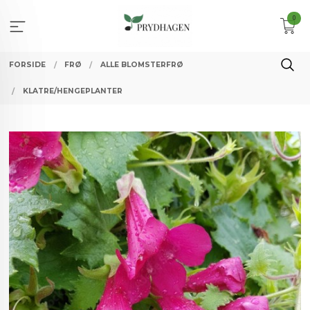
Gå
0
til
innholdet
FORSIDE
FRØ
ALLE BLOMSTERFRØ
KLATRE/HENGEPLANTER