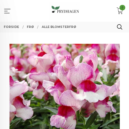
Gå
0
til
innholdet
FORSIDE
FRØ
ALLE BLOMSTERFRØ