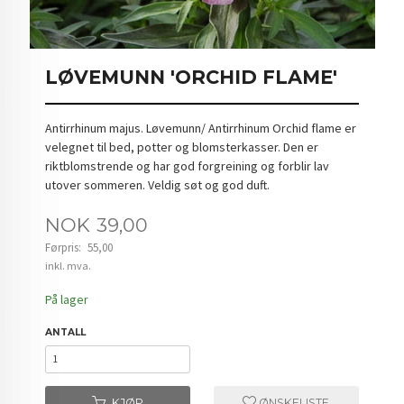
LØVEMUNN 'ORCHID FLAME'
Antirrhinum majus. Løvemunn/ Antirrhinum Orchid flame er
velegnet til bed, potter og blomsterkasser. Den er
riktblomstrende og har god forgreining og forblir lav
utover sommeren. Veldig søt og god duft.
Tilbud
NOK
39,00
Førpris:
55,00
Rabatt
inkl. mva.
På lager
ANTALL
KJØP
ØNSKELISTE