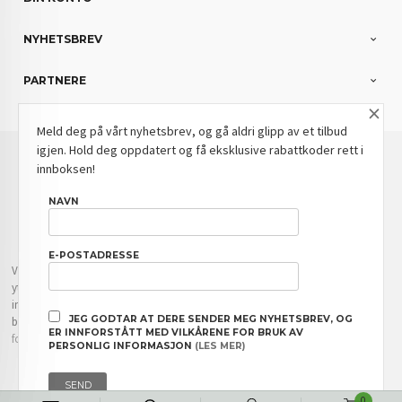
NYHETSBREV
PARTNERE
×
Meld deg på vårt nyhetsbrev, og gå aldri glipp av et tilbud
igjen. Hold deg oppdatert og få eksklusive rabattkoder rett i
: NOK
Norwegian
Valuta
innboksen!
FRAKT
KJØPSBETINGELSER
SIKKERHET OG PERSONVERN
NAVN
NYHETSBREV
BLOGG
E-POSTADRESSE
Vår nettbutikk bruker cookies slik at du får en bedre kjøpsopplevelse og vi kan
yte deg bedre service. Vi bruker cookies hovedsaklig til å lagre
innloggingsdetaljer og huske hva du har puttet i handlekurven din. Fortsett å
JEG GODTAR AT DERE SENDER MEG NYHETSBREV, OG
bruke siden som normalt om du godtar dette.
Les mer
eller
endre innstillinger
ER INNFORSTÅTT MED VILKÅRENE FOR BRUK AV
for cookies.
PERSONLIG INFORMASJON
(LES MER)
Powered by
24Nettbutikk
0