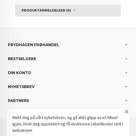
PRODUKTANMELDELSER (0)
PRYDHAGEN FRØHANDEL
BESTSELGERE
DIN KONTO
NYHETSBREV
PARTNERE
×
Meld deg på vårt nyhetsbrev, og gå aldri glipp av et tilbud
igjen. Hold deg oppdatert og få eksklusive rabattkoder rett i
: NOK
Norwegian
Valuta
innboksen!