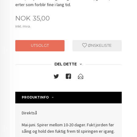
erter som forblir fine i lang tid.
Pris
NOK
35,00
inkl. mva.
UTSOLGT
ØNSKELISTE
DEL DETTE
PRODUKTINFO
Direktså
Mai-juni. Spirer mellom 10-20 dager. Fukt jorden før
såing og hold den fuktig frem til spiringen er igang.