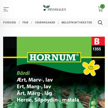
Gå
0
til
innholdet
FORSIDE
FRØ
GRØNNSAKER
BELG/FRUKTVEKSTER