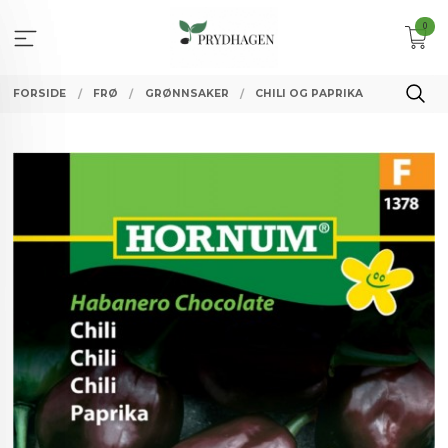
Gå
0
til
innholdet
FORSIDE
FRØ
GRØNNSAKER
CHILI OG PAPRIKA