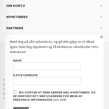
DIN KONTO
NYHETSBREV
PARTNERE
×
Meld deg på vårt nyhetsbrev, og gå aldri glipp av et tilbud
igjen. Hold deg oppdatert og få eksklusive rabattkoder rett i
: NOK
Norwegian
Valuta
innboksen!
FRAKT
KJØPSBETINGELSER
SIKKERHET OG PERSONVERN
NAVN
NYHETSBREV
BLOGG
E-POSTADRESSE
Vår nettbutikk bruker cookies slik at du får en bedre kjøpsopplevelse og vi kan
yte deg bedre service. Vi bruker cookies hovedsaklig til å lagre
innloggingsdetaljer og huske hva du har puttet i handlekurven din. Fortsett å
JEG GODTAR AT DERE SENDER MEG NYHETSBREV, OG
bruke siden som normalt om du godtar dette.
Les mer
eller
endre innstillinger
ER INNFORSTÅTT MED VILKÅRENE FOR BRUK AV
for cookies.
PERSONLIG INFORMASJON
(LES MER)
Powered by
24Nettbutikk