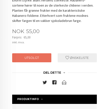
Enorm styrke. Blant verdens sterkeste. Habanero-
sortene hører til noen av de sterkeste chiliene i verden.
Planten får grønne frukter med de karakteristiske
Habanero-foldene. Etterhvert som fruktene modnes
skifter fargen til en vakker sjokoladebrun farge.
Tilbud
NOK
55,00
Førpris:
65,00
Rabatt
inkl. mva.
UTSOLGT
ØNSKELISTE
DEL DETTE
PRODUKTINFO