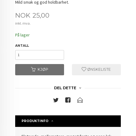
Mild smak og god holdbarhet.
Pris
NOK
25,00
inkl. mva.
På lager
ANTALL
KJØP
ØNSKELISTE
DEL DETTE
PRODUKTINFO