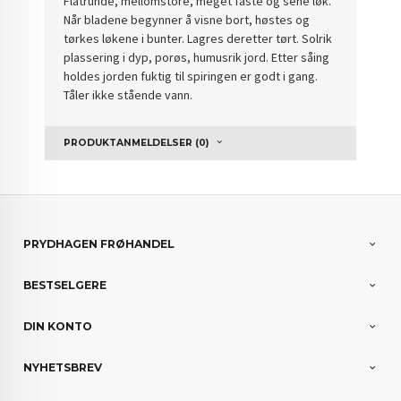
Flatrunde, mellomstore, meget faste og sene løk.
Når bladene begynner å visne bort, høstes og
tørkes løkene i bunter. Lagres deretter tørt. Solrik
plassering i dyp, porøs, humusrik jord. Etter såing
holdes jorden fuktig til spiringen er godt i gang.
Tåler ikke stående vann.
PRODUKTANMELDELSER (0)
PRYDHAGEN FRØHANDEL
BESTSELGERE
DIN KONTO
NYHETSBREV