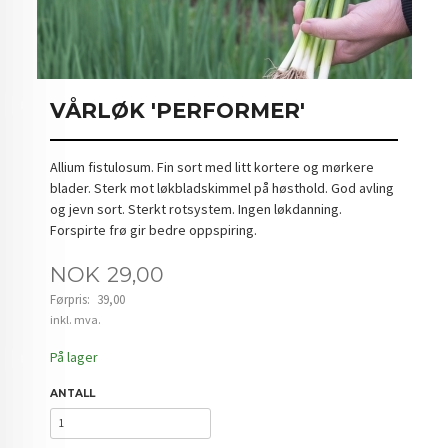
VÅRLØK 'PERFORMER'
Allium fistulosum. Fin sort med litt kortere og mørkere
blader. Sterk mot løkbladskimmel på høsthold. God avling
og jevn sort. Sterkt rotsystem. Ingen løkdanning.
Forspirte frø gir bedre oppspiring.
Tilbud
NOK
29,00
Førpris:
39,00
Rabatt
inkl. mva.
På lager
ANTALL