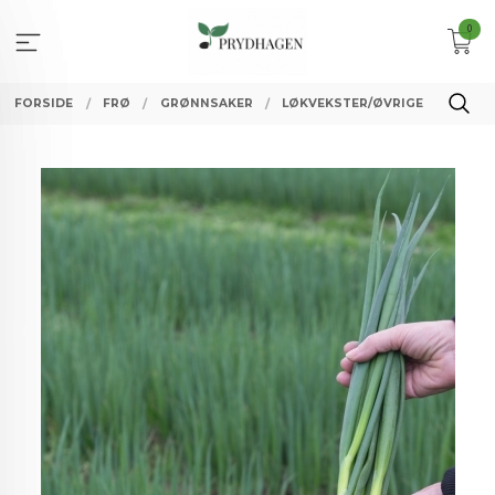
Gå
0
til
innholdet
FORSIDE
FRØ
GRØNNSAKER
LØKVEKSTER/ØVRIGE