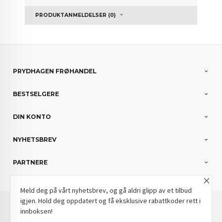
PRODUKTANMELDELSER (0)
PRYDHAGEN FRØHANDEL
BESTSELGERE
DIN KONTO
NYHETSBREV
PARTNERE
×
Meld deg på vårt nyhetsbrev, og gå aldri glipp av et tilbud
igjen. Hold deg oppdatert og få eksklusive rabattkoder rett i
: NOK
Norwegian
Valuta
innboksen!