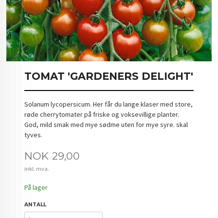
TOMAT 'GARDENERS DELIGHT'
Solanum lycopersicum. Her får du lange klaser med store,
røde cherrytomater på friske og voksevillige planter.
God, mild smak med mye sødme uten for mye syre. skal
tyves.
Pris
NOK
29,00
inkl. mva.
På lager
ANTALL