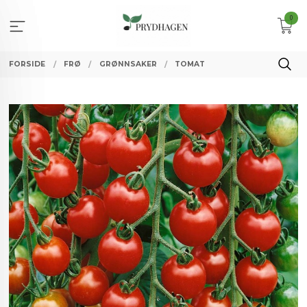
Gå
0
til
innholdet
FORSIDE
FRØ
GRØNNSAKER
TOMAT