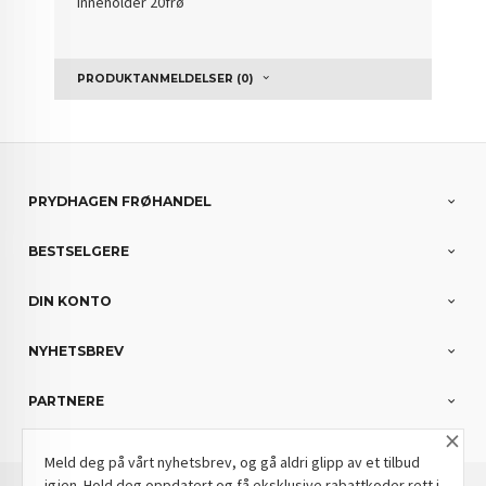
inneholder 20frø
PRODUKTANMELDELSER (0)
PRYDHAGEN FRØHANDEL
BESTSELGERE
DIN KONTO
NYHETSBREV
PARTNERE
×
Meld deg på vårt nyhetsbrev, og gå aldri glipp av et tilbud
igjen. Hold deg oppdatert og få eksklusive rabattkoder rett i