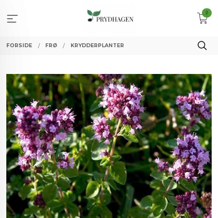
Gå
0
til
innholdet
FORSIDE
FRØ
KRYDDERPLANTER