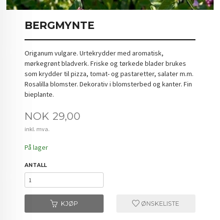
BERGMYNTE
Origanum vulgare. Urtekrydder med aromatisk,
mørkegrønt bladverk. Friske og tørkede blader brukes
som krydder til pizza, tomat- og pastaretter, salater m.m.
Rosalilla blomster. Dekorativ i blomsterbed og kanter. Fin
bieplante.
Pris
NOK
29,00
inkl. mva.
På lager
ANTALL
KJØP
ØNSKELISTE