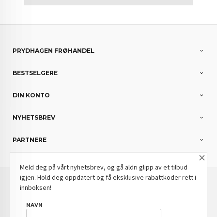
PRYDHAGEN FRØHANDEL
BESTSELGERE
DIN KONTO
NYHETSBREV
PARTNERE
×
Meld deg på vårt nyhetsbrev, og gå aldri glipp av et tilbud
igjen. Hold deg oppdatert og få eksklusive rabattkoder rett i
: NOK
Norwegian
Valuta
innboksen!
FRAKT
KJØPSBETINGELSER
SIKKERHET OG PERSONVERN
NAVN