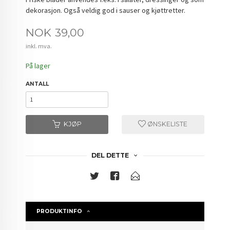
dekorasjon. Også veldig god i sauser og kjøttretter.
Pris
NOK
39,00
inkl. mva.
På lager
ANTALL
KJØP
ØNSKELISTE
DEL DETTE
PRODUKTINFO