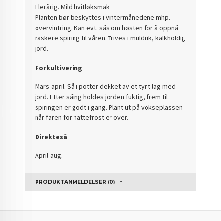
Flerårig. Mild hvitløksmak.
Planten bør beskyttes i vintermånedene mhp.
overvintring. Kan evt. sås om høsten for å oppnå
raskere spiring til våren. Trives i muldrik, kalkholdig
jord.
Forkultivering
Mars-april.
Så i potter dekket av et tynt lag med
jord.
Etter såing holdes jorden fuktig, frem til
spiringen er godt i gang.
Plant ut på vokseplassen
når faren for nattefrost er over.
Direkteså
April-aug.
PRODUKTANMELDELSER (0)