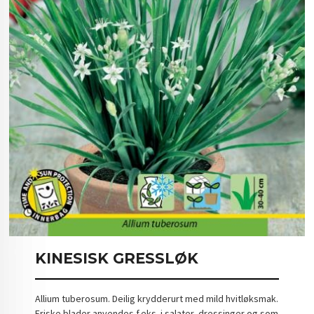
KINESISK GRESSLØK
Allium tuberosum. Deilig krydderurt med mild hvitløksmak.
Friske blader anvendes f.eks. i salater, dressinger og som