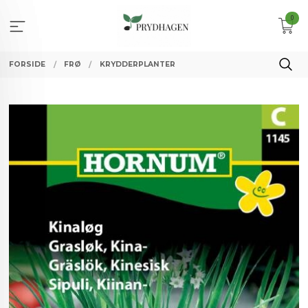
Gå
0
til
innholdet
FORSIDE
FRØ
KRYDDERPLANTER