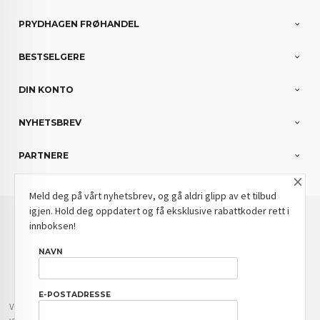
PRYDHAGEN FRØHANDEL
BESTSELGERE
DIN KONTO
NYHETSBREV
PARTNERE
×
Meld deg på vårt nyhetsbrev, og gå aldri glipp av et tilbud
igjen. Hold deg oppdatert og få eksklusive rabattkoder rett i
: NOK
Norwegian
Valuta
innboksen!
FRAKT
KJØPSBETINGELSER
SIKKERHET OG PERSONVERN
NAVN
NYHETSBREV
BLOGG
E-POSTADRESSE
Vår nettbutikk bruker cookies slik at du får en bedre kjøpsopplevelse og vi kan