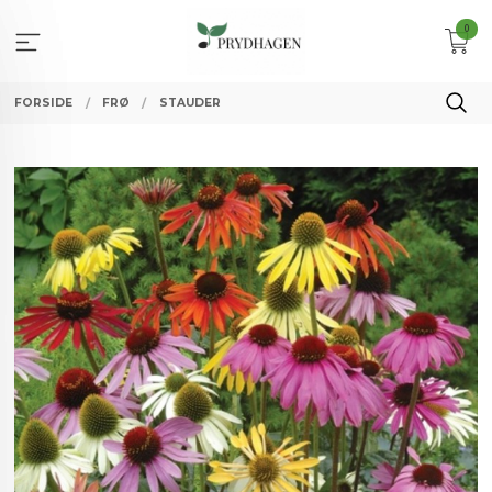
Gå
0
til
innholdet
FORSIDE
FRØ
STAUDER