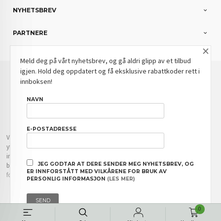
NYHETSBREV
PARTNERE
×
Meld deg på vårt nyhetsbrev, og gå aldri glipp av et tilbud
igjen. Hold deg oppdatert og få eksklusive rabattkoder rett i
: NOK
Norwegian
Valuta
innboksen!
FRAKT
KJØPSBETINGELSER
SIKKERHET OG PERSONVERN
NAVN
NYHETSBREV
BLOGG
E-POSTADRESSE
Vår nettbutikk bruker cookies slik at du får en bedre kjøpsopplevelse og vi kan
yte deg bedre service. Vi bruker cookies hovedsaklig til å lagre
innloggingsdetaljer og huske hva du har puttet i handlekurven din. Fortsett å
JEG GODTAR AT DERE SENDER MEG NYHETSBREV, OG
bruke siden som normalt om du godtar dette.
Les mer
eller
endre innstillinger
ER INNFORSTÅTT MED VILKÅRENE FOR BRUK AV
for cookies.
PERSONLIG INFORMASJON
(LES MER)
Powered by
24Nettbutikk
0