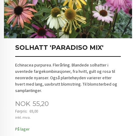
SOLHATT 'PARADISO MIX'
Echinacea purpurea. Flerårling. Blandede solhatter i
uventede fargekombinasjoner, fra hvitt, gult og rosa til
neonrøde nyanser. Også plantehøyden varierer etter
hvert med lang, uavbrutt blomstring. Til blomsterbed og
samplantinger.
Tilbud
NOK
55,20
Førpris:
69,00
Rabatt
inkl. mva.
På lager