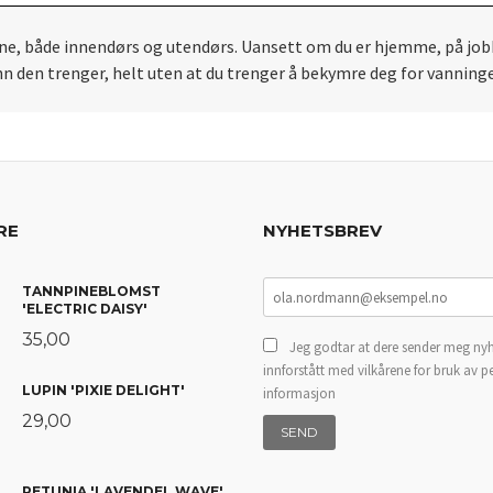
ine, både innendørs og utendørs. Uansett om du er hjemme, på jobbe
n den trenger, helt uten at du trenger å bekymre deg for vanning
RE
NYHETSBREV
TANNPINEBLOMST
'ELECTRIC DAISY'
35,00
Jeg godtar at dere sender meg nyh
innforstått med vilkårene for bruk av p
LUPIN 'PIXIE DELIGHT'
informasjon
29,00
PETUNIA 'LAVENDEL WAVE'