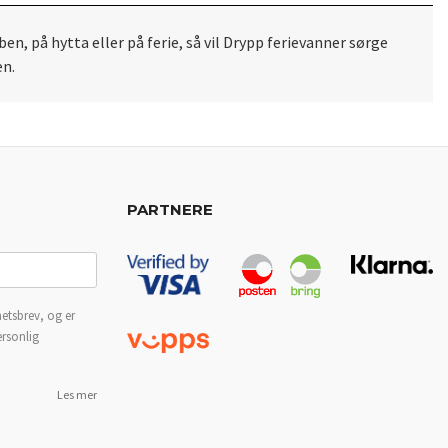
n, på hytta eller på ferie, så vil Drypp ferievanner sørge
en.
PARTNERE
etsbrev, og er
ersonlig
Les mer