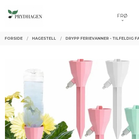
Gå
Lukk
PRODUKTER
til
FRØ
innholdet
FORSIDE
HAGESTELL
DRYPP FERIEVANNER - TILFELDIG F