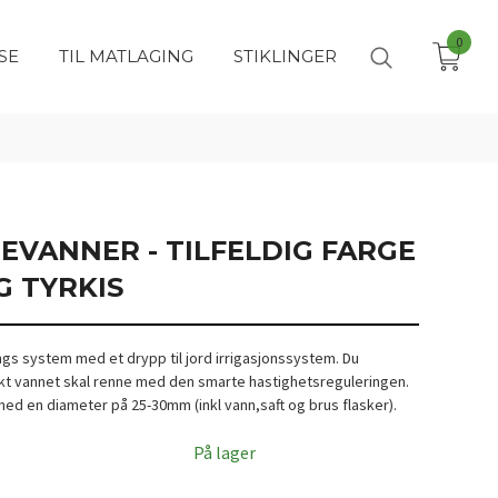
0
SE
TIL MATLAGING
STIKLINGER
EVANNER - TILFELDIG FARGE
G TYRKIS
gs system med et drypp til jord irrigasjonssystem. Du
t vannet skal renne med den smarte hastighetsreguleringen.
med en diameter på 25-30mm (inkl vann,saft og brus flasker).
På lager