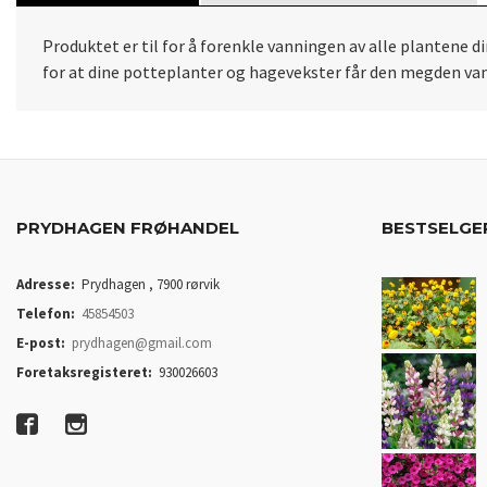
Produktet er til for å forenkle vanningen av alle plantene d
for at dine potteplanter og hagevekster får den megden van
PRYDHAGEN FRØHANDEL
BESTSELGE
Adresse:
Prydhagen , 7900 rørvik
Telefon:
45854503
E-post:
prydhagen@gmail.com
Foretaksregisteret:
930026603