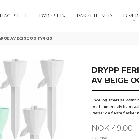
HAGESTELL
DYRK SELV
PAKKETILBUD
DIVER
ARGE AV BEIGE OG TYRKIS
DRYPP FERI
AV BEIGE O
Enkel og smart selvvannin
bestemmer selv hvor rask
Passer de fleste flasker 
Pris
NOK
49,00
inkl. mva.