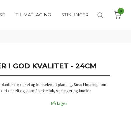
0
SE
TIL MATLAGING
STIKLINGER
 I GOD KVALITET - 24CM
økplanter for enkel og konsekvent planting. Smart løsning som
t det enkelt og kjapt å sette løk, stiklinger og knoller.
På lager