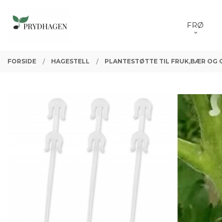
Gå
Lukk
PRODUKTER
til
FRØ
innholdet
FORSIDE
HAGESTELL
PLANTESTØTTE TIL FRUK,BÆR OG 