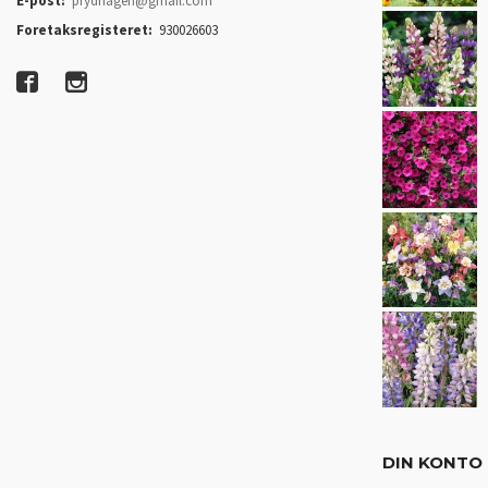
E-post:
prydhagen@gmail.com
Foretaksregisteret:
930026603
DIN KONTO