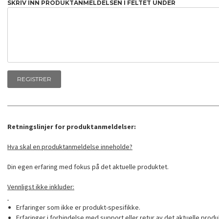
SKRIV INN PRODUKTANMELDELSEN I FELTET UNDER
Retningslinjer for produktanmeldelser:
Hva skal en produktanmeldelse inneholde?
Din egen erfaring med fokus på det aktuelle produktet.
Vennligst ikke inkluder:
Erfaringer som ikke er produkt-spesifikke.
Erfaringer i forbindelse med support eller retur av det aktuelle produ