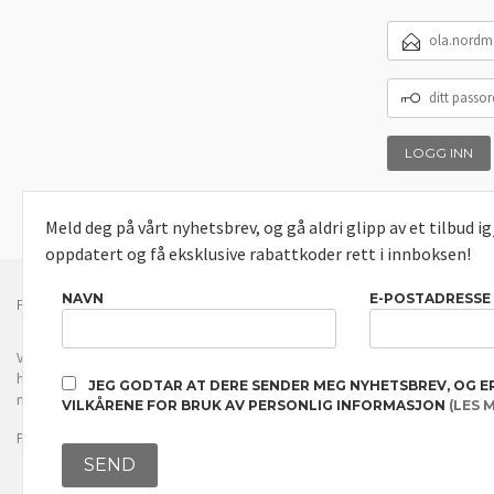
E-
POSTADRESSE
DITT
PASSORD
Meld deg på vårt nyhetsbrev, og gå aldri glipp av et tilbud i
oppdatert og få eksklusive rabattkoder rett i innboksen!
NAVN
E-POSTADRESSE
FRAKT
KJØPSBETINGELSER
SIKKERHET OG PERSONVERN
Vår nettbutikk bruker cookies slik at du får en bedre kjøpsopplevelse og vi kan yt
hovedsaklig til å lagre innloggingsdetaljer og huske hva du har puttet i handleku
JEG GODTAR AT DERE SENDER MEG NYHETSBREV, OG E
normalt om du godtar dette.
Les mer
eller
endre innstillinger for cookies.
VILKÅRENE FOR BRUK AV PERSONLIG INFORMASJON
(LES 
Powered by
24Nettbutikk