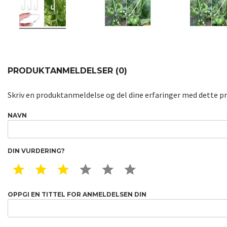
PRODUKTANMELDELSER (0)
Skriv en produktanmeldelse og del dine erfaringer med dette p
NAVN
DIN VURDERING?
1 STAR
2 STAR
3 STAR
4 STAR
5 STAR
6 STAR
OPPGI EN TITTEL FOR ANMELDELSEN DIN