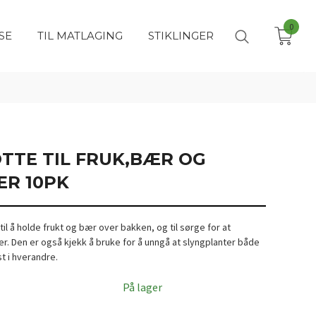
0
SE
TIL MATLAGING
STIKLINGER
TTE TIL FRUK,BÆR OG
R 10PK
il å holde frukt og bær over bakken, og til sørge for at
er. Den er også kjekk å bruke for å unngå at slyngplanter både
t i hverandre.
På lager