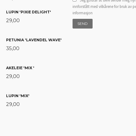
Jeg godtar at dere sender meg nyh
innforstått med vilkårene for bruk av p
LUPIN 'PIXIE DELIGHT'
informasjon
29,00
PETUNIA 'LAVENDEL WAVE'
35,00
AKELEIE 'MIX '
29,00
LUPIN 'MIX'
29,00