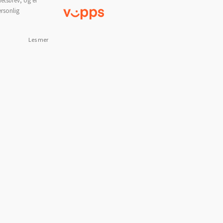
etsbrev, og er
ersonlig
Les mer