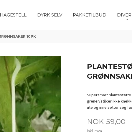
HAGESTELL
DYRK SELV
PAKKETILBUD
DIVER
GRØNNSAKER 10PK
PLANTESTØ
GRØNNSAKE
Supersmart plantestøtte t
grener/stilker ikke knekk
ute og inne setter seg fas
Pris
NOK
59,00
inkl. mva.