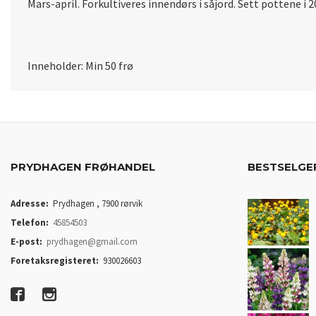
Mars-april. Forkultiveres innendørs i såjord. Sett pottene i 20
Inneholder: Min 50 frø
PRYDHAGEN FRØHANDEL
BESTSELGE
Adresse:
Prydhagen , 7900 rørvik
Telefon:
45854503
E-post:
prydhagen@gmail.com
Foretaksregisteret:
930026603