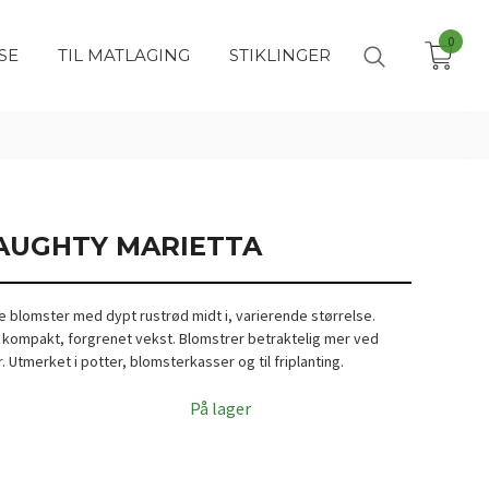
0
SE
TIL MATLAGING
STIKLINGER
AUGHTY MARIETTA
e blomster med dypt rustrød midt i, varierende størrelse.
 kompakt, forgrenet vekst. Blomstrer betraktelig mer ved
 Utmerket i potter, blomsterkasser og til friplanting.
På lager