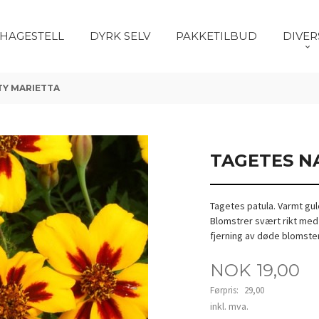
HAGESTELL
DYRK SELV
PAKKETILBUD
DIVER
Y MARIETTA
TAGETES N
Tagetes patula. Varmt gul
Blomstrer svært rikt med
fjerning av døde blomster.
Tilbud
NOK
19,00
Førpris:
29,00
Rabatt
inkl. mva.